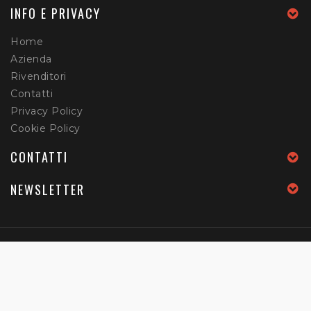
INFO E PRIVACY
Home
Azienda
Rivenditori
Contatti
Privacy Policy
Cookie Policy
CONTATTI
NEWSLETTER
Home
Azienda
Rivenditori
Contatti
Privacy Policy
Cookie Policy
Copyright © 2026
My Factory | Powered By Websquare