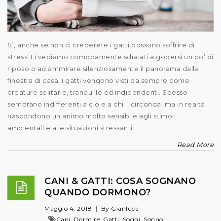
Sì, anche se non ci crederete i gatti possono soffrire di
stress! Li vediamo comodamente sdraiati a godersi un po’ di
riposo o ad ammirare silenziosamente il panorama dalla
finestra di casa, i gatti vengono visti da sempre come
creature solitarie, tranquille ed indipendenti. Spesso
sembrano indifferenti a ciò e a chi li circonda, ma in realtà
nascondono un animo molto sensibile agli stimoli
ambientali e alle situazioni stressanti....
Read More
CANI & GATTI: COSA SOGNANO
QUANDO DORMONO?
Maggio 4, 2018
By Gianluca
,
,
,
,
Cani
Dormire
Gatti
Sogni
Sonno