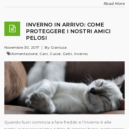
Read More
INVERNO IN ARRIVO: COME
PROTEGGERE I NOSTRI AMICI
PELOSI
Novembre 30, 2017
By Gianluca
,
,
,
,
Alimentazione
Cani
Cucce
Gatti
Inverno
Quando fuori comincia a fare freddo e l’inverno è alle
porte, ci preoccupiamo subito di coprirci bene, proteggere