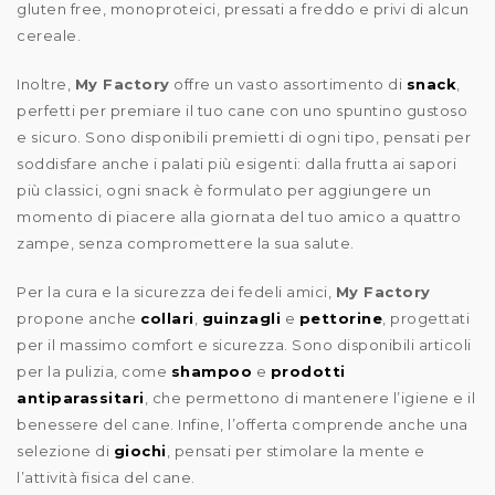
gluten free, monoproteici, pressati a freddo e privi di alcun
cereale.
Inoltre,
My Factory
offre un vasto assortimento di
snack
,
perfetti per premiare il tuo cane con uno spuntino gustoso
e sicuro. Sono disponibili premietti di ogni tipo, pensati per
soddisfare anche i palati più esigenti: dalla frutta ai sapori
più classici, ogni snack è formulato per aggiungere un
momento di piacere alla giornata del tuo amico a quattro
zampe, senza compromettere la sua salute.
Per la cura e la sicurezza dei fedeli amici,
My Factory
propone anche
collari
,
guinzagli
e
pettorine
, progettati
per il massimo comfort e sicurezza. Sono disponibili articoli
per la pulizia, come
shampoo
e
prodotti
antiparassitari
, che permettono di mantenere l’igiene e il
benessere del cane. Infine, l’offerta comprende anche una
selezione di
giochi
, pensati per stimolare la mente e
l’attività fisica del cane.