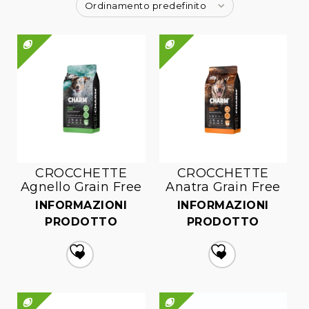
Ordinamento predefinito
QUICK VIEW
QUICK VIEW
CROCCHETTE
CROCCHETTE
Agnello Grain Free
Anatra Grain Free
INFORMAZIONI
INFORMAZIONI
PRODOTTO
PRODOTTO
Aggiungi
Aggiungi
alla lista dei desideri
alla lista dei desideri
QUICK VIEW
QUICK VIEW