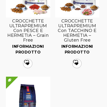
CROCCHETTE
CROCCHETTE
ULTRAPREMIUM
ULTRAPREMIUM
Con PESCE E
Con TACCHINO E
HERMETIA – Grain
HERMETIA –
Free
Gluten Free
INFORMAZIONI
INFORMAZIONI
PRODOTTO
PRODOTTO
Aggiungi
Aggiungi
alla lista dei desideri
alla lista dei desideri
QUICK VIEW