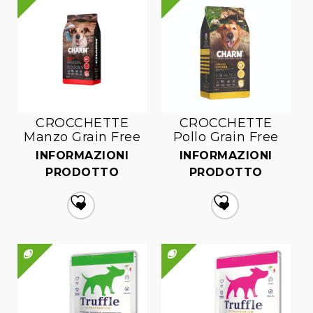
CROCCHETTE
CROCCHETTE
Manzo Grain Free
Pollo Grain Free
INFORMAZIONI
INFORMAZIONI
PRODOTTO
PRODOTTO
Aggiungi
Aggiungi
alla lista dei desideri
alla lista dei desideri
QUICK VIEW
QUICK VIEW