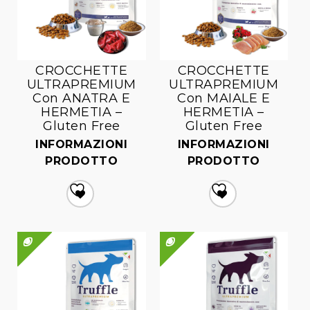
CROCCHETTE
CROCCHETTE
ULTRAPREMIUM
ULTRAPREMIUM
Con ANATRA E
Con MAIALE E
HERMETIA –
HERMETIA –
Gluten Free
Gluten Free
INFORMAZIONI
INFORMAZIONI
PRODOTTO
PRODOTTO
Aggiungi
Aggiungi
alla lista dei desideri
alla lista dei desideri
QUICK VIEW
QUICK VIEW