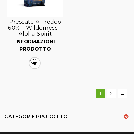
Pressato A Freddo
60% – Wilderness –
Alpha Spirit
INFORMAZIONI
PRODOTTO
Aggiungi
alla lista dei desideri
1
2
→
CATEGORIE PRODOTTO