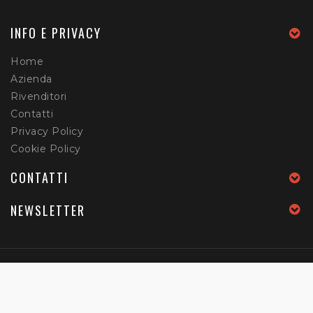
INFO E PRIVACY
Home
Azienda
Rivenditori
Contatti
Privacy Policy
Cookie Policy
CONTATTI
NEWSLETTER
Home
Azienda
Rivenditori
Contatti
Privacy Policy
Cookie Policy
Copyright © 2026
My Factory | Powered By Websquare