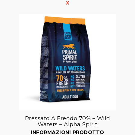
Pressato A Freddo 70% – Wild
Waters – Alpha Spirit
Aggiungi
alla lista dei desideri
INFORMAZIONI PRODOTTO