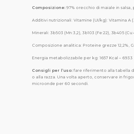
Composizione:
97% orecchio di maiale in salsa, p
Additivi nutrizionali: Vitamine (UI/kg): Vitamina A
Minerali: 3b503 (Mn:3,2), 3b103 (Fe:22), 3b405 (Cu:4
Composizione analitica: Proteine grezze 12,2%, Gr
Energia metabolizzabile per kg: 1657 Kcal – 6933 
Consigli per l’uso:
fare riferimento alla tabella d
o alla razza. Una volta aperto, conservare in fri
microonde per 60 secondi.