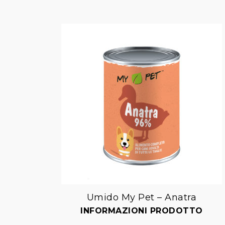
Umido My Pet – Anatra
Aggiungi
INFORMAZIONI PRODOTTO
alla lista dei desideri