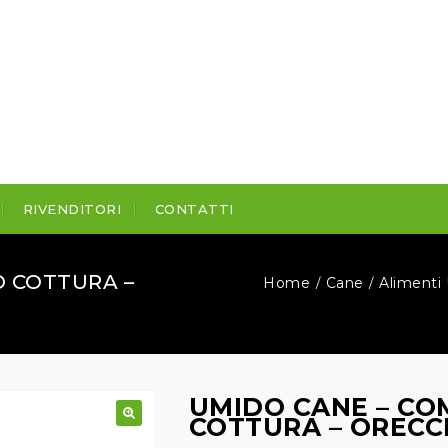
RIVENDITORI
CONTATTI
O COTTURA –
Home
Cane
Alimenti
/
/
UMIDO CANE – CO
COTTURA – ORECCH