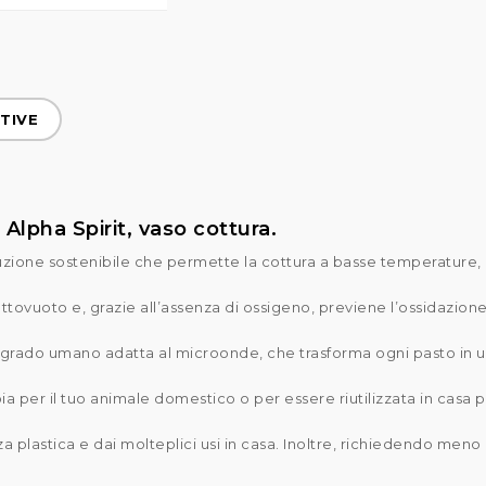
TIVE
lpha Spirit, vaso cottura.
zione sostenibile che permette la cottura a basse temperature, p
ovuoto e, grazie all’assenza di ossigeno, previene l’ossidazione,
i grado umano adatta al microonde, che trasforma ogni pasto in 
ia per il tuo animale domestico o per essere riutilizzata in casa p
za plastica e dai molteplici usi in casa. Inoltre, richiedendo men