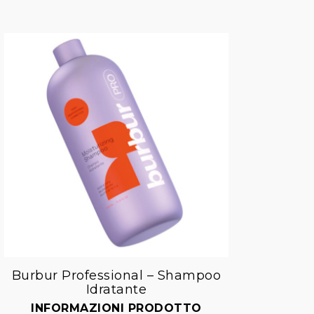
Burbur Professional – Shampoo
Burbu
Idratante
Aggiungi
alla lista dei desideri
INFORMAZIONI PRODOTTO
I