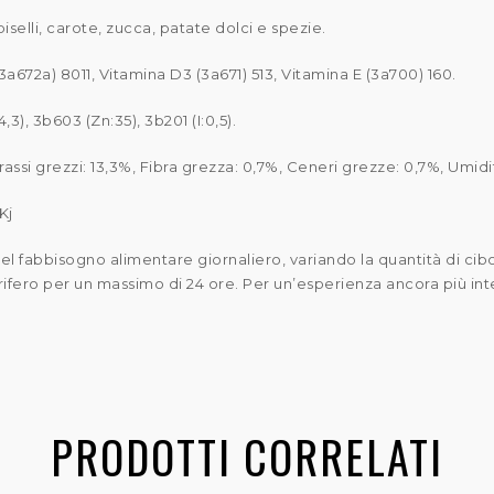
iselli, carote, zucca, patate dolci e spezie.
 (3a672a) 8011, Vitamina D3 (3a671) 513, Vitamina E (3a700) 160.
,3), 3b603 (Zn:35), 3b201 (I:0,5).
assi grezzi: 13,3%, Fibra grezza: 0,7%, Ceneri grezze: 0,7%, Umidi
Kj
el fabbisogno alimentare giornaliero, variando la quantità di cibo in 
gorifero per un massimo di 24 ore. Per un’esperienza ancora più i
PRODOTTI CORRELATI