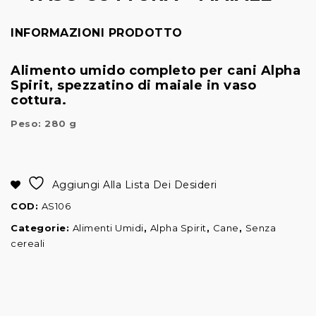
Anatra
Orecchie di maiale
INFORMAZIONI PRODOTTO
Alimento umido completo per cani Alpha
Spirit, spezzatino di maiale in vaso
cottura.
Peso: 280 g
Alternative:
Aggiungi Alla Lista Dei Desideri
COD:
AS106
Categorie:
Alimenti Umidi
,
Alpha Spirit
,
Cane
,
Senza
cereali