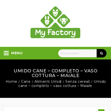
MENU
UMIDO CANE – COMPLETO – VASO
COTTURA – MAIALE
Home
Cane
Alimenti Umidi
Senza cereali
Umido
/
/
/
/
cane – completo – vaso cottura – Maiale