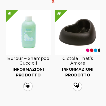
QUICK VIEW
QUICK VIEW
QUICK VIEW
Burbur – Shampoo
Ciotola That’s
Cuccioli
Amore
INFORMAZIONI
INFORMAZIONI
PRODOTTO
PRODOTTO
Aggiungi
Aggiungi
alla lista dei desideri
alla lista dei desideri