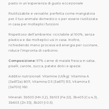
pasto in un’esperienza di gusto eccezionale
Riutilizzabile e versatile: perfetta come mangiatoia
per il tuo animale domestico o per essere riutilizzata
in casa per molteplici funzioni
Rispettoso dell’ambiente: riciclabile al 100%, senza
plastica e dai molteplici usi in casa. Inoltre,
richiedendo meno processi ed energia per cucinare,
riduce l’impronta di carbonio.
Composizione:
97% carne di maiale fresca in salsa,
piselli, carote, zucca, patate dolci e spezie.
Additivi nutrizionali: Vitamine (UI/kg): Vitamina A
(3a672a) 8011, Vitamina D3 (3a671) 513, Vitamina E
(3a700) 160.
Minerali: 3b503 (Mn:3,2), 3b103 (Fe:22), 3b405 (Cu:4,3),
3b603 (Zn:35), 3b201 (I:0,5).