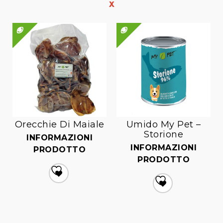
QUICK VIEW
QUICK VIEW
QUICK VIEW
Orecchie Di Maiale
Umido My Pet –
Storione
INFORMAZIONI
INFORMAZIONI
PRODOTTO
PRODOTTO
Aggiungi
alla lista dei desideri
Aggiungi
alla lista dei desideri