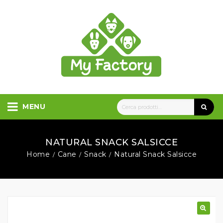
MENU
NATURAL SNACK SALSICCE
Home
Cane
Snack
Natural Snack Salsicce
/
/
/