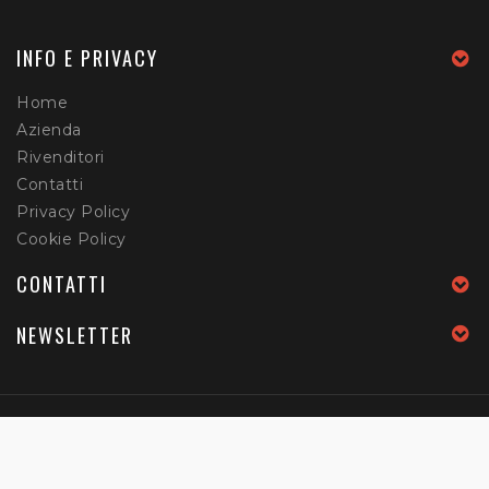
INFO E PRIVACY
Home
Azienda
Rivenditori
Contatti
Privacy Policy
Cookie Policy
CONTATTI
NEWSLETTER
Home
Azienda
Rivenditori
Contatti
Privacy Policy
Cookie Policy
Copyright © 2026
My Factory | Powered By Websquare