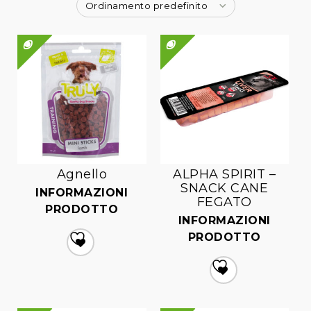
Ordinamento predefinito
QUICK VIEW
QUICK VIEW
Agnello
ALPHA SPIRIT –
SNACK CANE
INFORMAZIONI
FEGATO
PRODOTTO
INFORMAZIONI
PRODOTTO
Aggiungi
alla lista dei desideri
Aggiungi
alla lista dei desideri
QUICK VIEW
QUICK VIEW