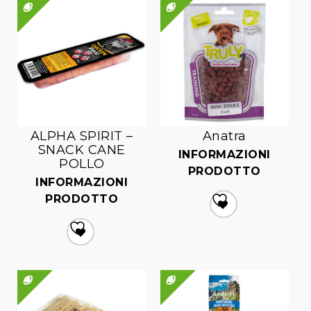
ALPHA SPIRIT –
Anatra
SNACK CANE
INFORMAZIONI
POLLO
PRODOTTO
INFORMAZIONI
PRODOTTO
Aggiungi
alla lista dei desideri
Aggiungi
alla lista dei desideri
QUICK VIEW
QUICK VIEW