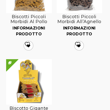
Biscotti Piccoli
Biscotti Piccoli
Morbidi Al Pollo
Morbidi All’Agnello
INFORMAZIONI
INFORMAZIONI
PRODOTTO
PRODOTTO
Aggiungi
Aggiungi
alla lista dei desideri
alla lista dei desideri
QUICK VIEW
Biscotto Gigante