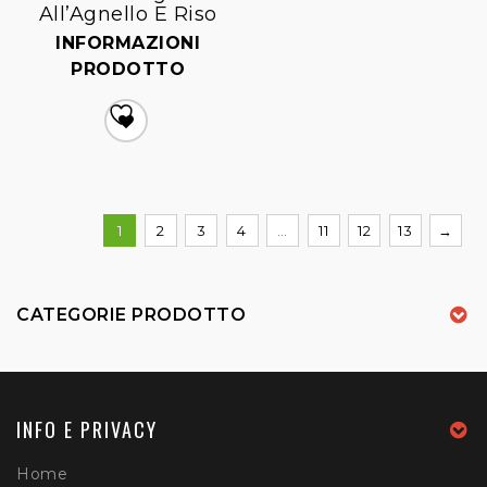
All’Agnello E Riso
INFORMAZIONI
PRODOTTO
Aggiungi
alla lista dei desideri
1
2
3
4
…
11
12
13
→
CATEGORIE PRODOTTO
INFO E PRIVACY
Home