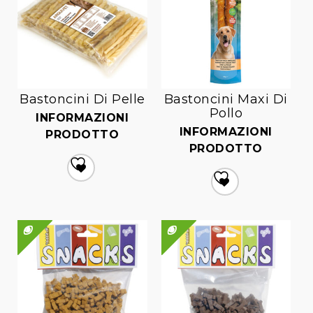
Bastoncini Di Pelle
Bastoncini Maxi Di
Pollo
INFORMAZIONI
INFORMAZIONI
PRODOTTO
PRODOTTO
Aggiungi
alla lista dei desideri
Aggiungi
alla lista dei desideri
QUICK VIEW
QUICK VIEW