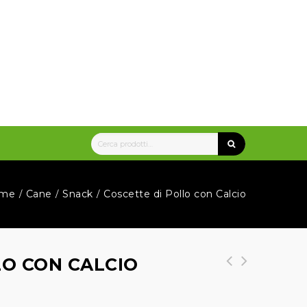
me
Cane
Snack
Coscette di Pollo con Calcio
/
/
/
LO CON CALCIO