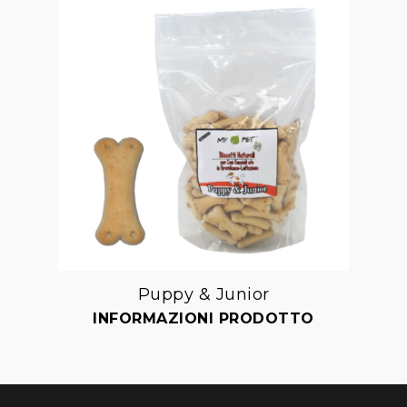
Puppy & Junior
Aggiungi
INFORMAZIONI PRODOTTO
alla lista dei desideri