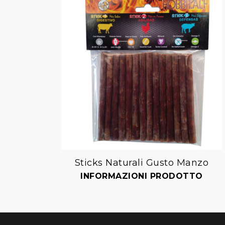
Sticks Naturali Gusto Manzo
Aggiungi
INFORMAZIONI PRODOTTO
alla lista dei desideri