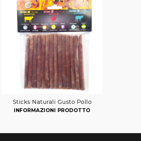
Sticks Naturali Gusto Pollo
Aggiungi
INFORMAZIONI PRODOTTO
I
alla lista dei desideri