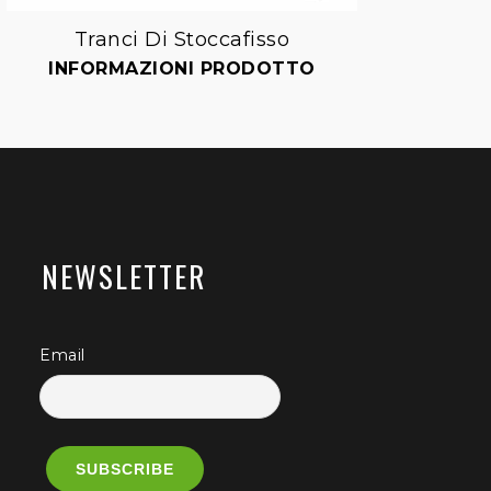
Tranci Di Stoccafisso
Aggiungi
INFORMAZIONI PRODOTTO
I
alla lista dei desideri
NEWSLETTER
Email