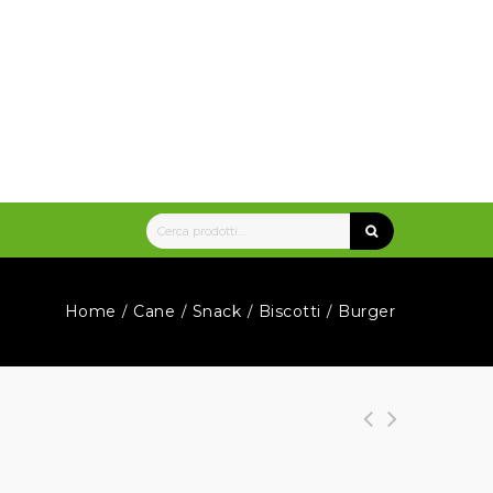
Home
Cane
Snack
Biscotti
Burger
/
/
/
/