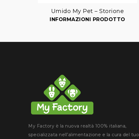
Umido My Pet – Storione
Aggiungi
INFORMAZIONI PRODOTTO
alla lista dei desideri
My Factory è la nuova realtà 100% italiana,
specializzata nell’alimentazione e la cura del tuo