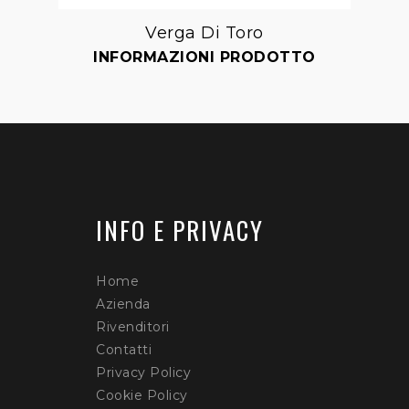
Verga Di Toro
Aggiungi
INFORMAZIONI PRODOTTO
alla lista dei desideri
INFO E PRIVACY
Home
Azienda
Rivenditori
Contatti
Privacy Policy
Cookie Policy