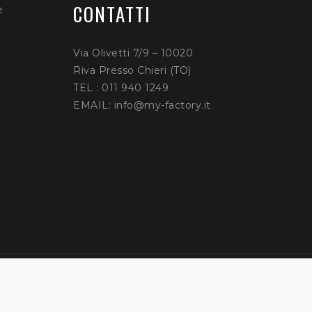
CONTATTI
è
Via Olivetti 7/9 – 10020
Riva Presso Chieri (TO)
TEL : 011 940 1249
EMAIL: info@my-factory.it
Azienda
Rivenditori
Contatti
Privacy Policy
Cookie 
Copyright © 2026
My Factory | Powered By Websquare