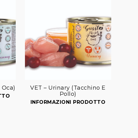
E Oca)
VET – Urinary (Tacchino E
Pollo)
Aggiungi
TTO
alla lista dei desideri
INFORMAZIONI PRODOTTO