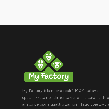
My Factory è la nuova realtà 100% italiana,
specializzata nell’alimentazione e la cura del tuo
amico peloso a quattro zampe. Il suo obiettivo 