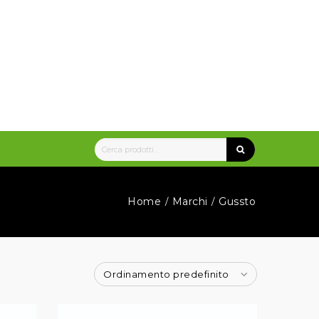
Home
Marchi
Gussto
/
/
Ordinamento predefinito