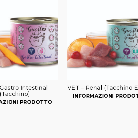
Gastro Intestinal
VET – Renal (Tacchino 
(Tacchino)
Aggiungi
Aggiungi
INFORMAZIONI PRODO
alla lista dei desideri
alla lista dei desideri
AZIONI PRODOTTO