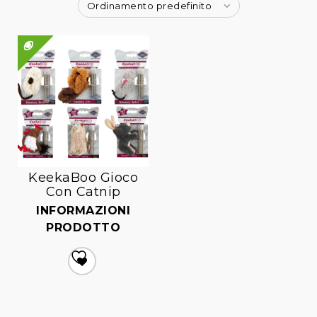
Ordinamento predefinito
QUICK VIEW
KeekaBoo Gioco
Con Catnip
INFORMAZIONI
PRODOTTO
Aggiungi
alla lista dei desideri