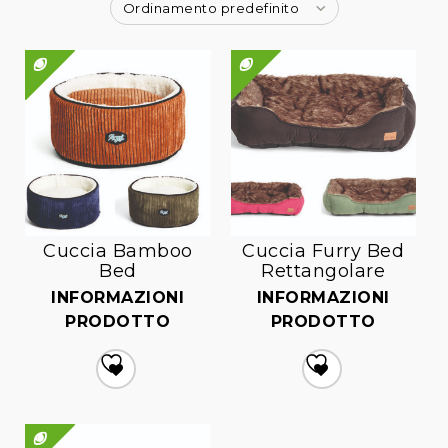
Ordinamento predefinito
QUICK VIEW
QUICK VIEW
Cuccia Bamboo
Cuccia Furry Bed
Bed
Rettangolare
INFORMAZIONI
INFORMAZIONI
PRODOTTO
PRODOTTO
Aggiungi
Aggiungi
alla lista dei desideri
alla lista dei desideri
QUICK VIEW