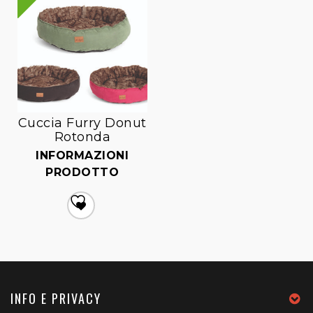
Cuccia Furry Donut
Rotonda
INFORMAZIONI
PRODOTTO
Aggiungi
alla lista dei desideri
INFO E PRIVACY