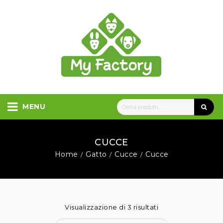
MENU
CUCCE
Home
Gatto
Cucce
Cucce
/
/
/
Visualizzazione di 3 risultati