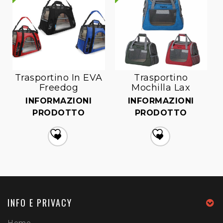
Trasportino In EVA
Trasportino
Freedog
Mochilla Lax
INFORMAZIONI
INFORMAZIONI
PRODOTTO
PRODOTTO
Aggiungi
Aggiungi
alla lista dei desideri
alla lista dei desideri
INFO E PRIVACY