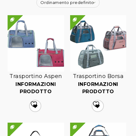
Ordinamento predefinito
QUICK VIEW
QUICK VIEW
Trasportino Aspen
Trasportino Borsa
INFORMAZIONI
INFORMAZIONI
PRODOTTO
PRODOTTO
Aggiungi
Aggiungi
alla lista dei desideri
alla lista dei desideri
QUICK VIEW
QUICK VIEW