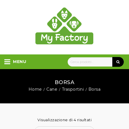
MENU
BORSA
Home
Cane
Trasportini
Borsa
/
/
/
Visualizzazione di 4 risultati