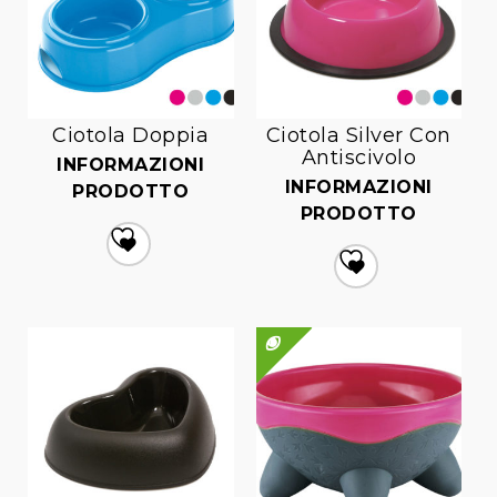
Ciotola Doppia
Ciotola Silver Con
Antiscivolo
INFORMAZIONI
INFORMAZIONI
PRODOTTO
PRODOTTO
Aggiungi
alla lista dei desideri
Aggiungi
alla lista dei desideri
QUICK VIEW