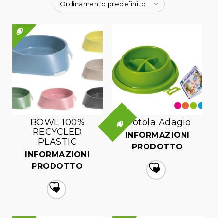
Ordinamento predefinito
QUICK VIEW
BOWL 100%
Ciotola Adagio
QUICK VIEW
RECYCLED
INFORMAZIONI
PLASTIC
PRODOTTO
INFORMAZIONI
PRODOTTO
Aggiungi
alla lista dei desideri
Aggiungi
alla lista dei desideri
QUICK VIEW
QUICK VIEW