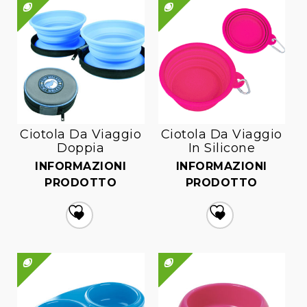
Ciotola Da Viaggio
Ciotola Da Viaggio
Doppia
In Silicone
INFORMAZIONI
INFORMAZIONI
PRODOTTO
PRODOTTO
Aggiungi
Aggiungi
alla lista dei desideri
alla lista dei desideri
QUICK VIEW
QUICK VIEW