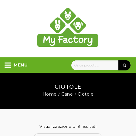
MENU
CIOTOLE
Home
Cane
Ciotole
/
/
Visualizzazione di 9 risultati