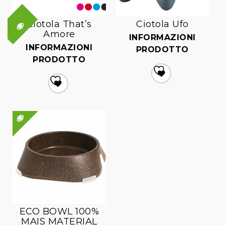
Ciotola That’s
Ciotola Ufo
QUICK VIEW
Amore
INFORMAZIONI
INFORMAZIONI
PRODOTTO
PRODOTTO
Aggiungi
Aggiungi
alla lista dei desideri
alla lista dei desideri
QUICK VIEW
ECO BOWL 100%
MAIS MATERIAL