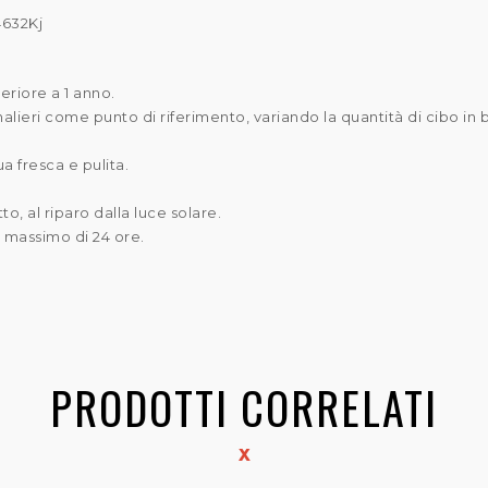
4632Kj
eriore a 1 anno.
ieri come punto di riferimento, variando la quantità di cibo in base 
 fresca e pulita.
.
o, al riparo dalla luce solare.
n massimo di 24 ore.
.
PRODOTTI CORRELATI