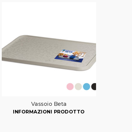
Vassoio Beta
Bu
Aggiungi
INFORMAZIONI PRODOTTO
I
alla lista dei desideri