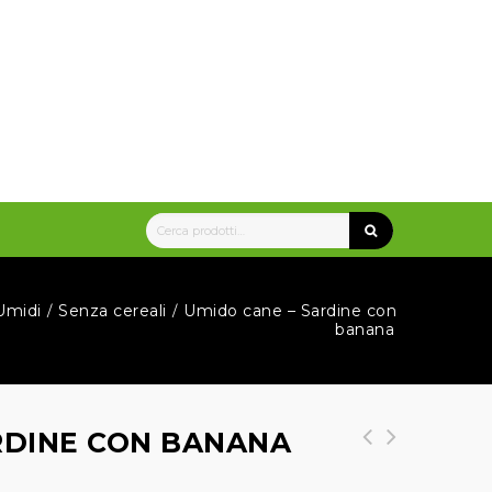
Umidi
Senza cereali
Umido cane – Sardine con
/
/
banana
RDINE CON BANANA