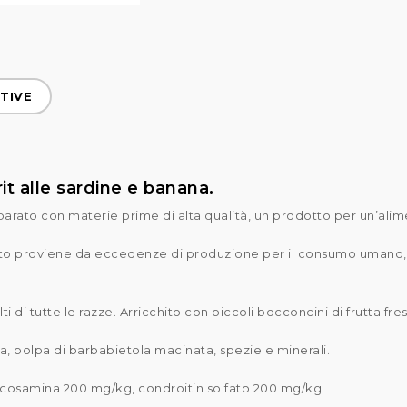
TIVE
it alle sardine e banana.
rato con materie prime di alta qualità, un prodotto per un’alime
otto proviene da eccedenze di produzione per il consumo umano, 
i di tutte le razze. Arricchito con piccoli bocconcini di frutta f
a, polpa di barbabietola macinata, spezie e minerali.
glucosamina 200 mg/kg, condroitin solfato 200 mg/kg.