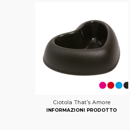
Ciotola That’s Amore
Aggiungi
INFORMAZIONI PRODOTTO
alla lista dei desideri