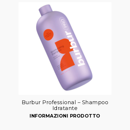
Burbur Professional – Shampoo
Idratante
Aggiungi
alla lista dei desideri
INFORMAZIONI PRODOTTO