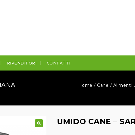
RIVENDITORI
CONTATTI
NANA
Home
Cane
Alimenti 
/
/
UMIDO CANE – SA