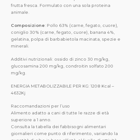
frutta fresca. Formulato con una sola proteina
animale.
Composizione
: Pollo 63% (carne, fegato, cuore),
coniglio 30% (carne, fegato, cuore), banana 4%,
gelatina, polpa di barbabietola macinata, spezie e
minerali.
Additivi nutrizionali: ossido di zinco 30 mg/kg,
glucosamina 200 mg/kg, condroitin solfato 200
mg/kg.
ENERGIA METABOLIZZABILE PER KG: 1208 Kcal –
4632Kj
Raccomandazioni per l’uso
Alimento adatto a cani di tutte le razze di età
superiore a 1 anno.
Consulta la tabella dei fabbisogni alimentari
giornalieri come punto di riferimento, variando la