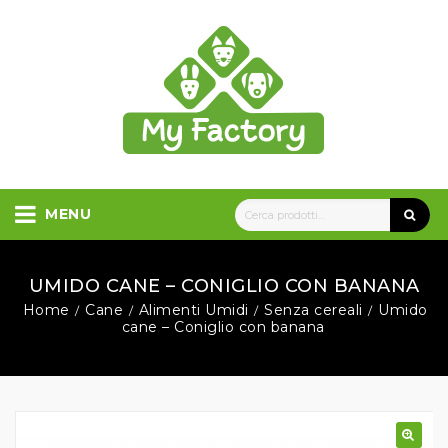
MENU
UMIDO CANE – CONIGLIO CON BANANA
Home
Cane
Alimenti Umidi
Senza cereali
Umido
/
/
/
/
cane – Coniglio con banana