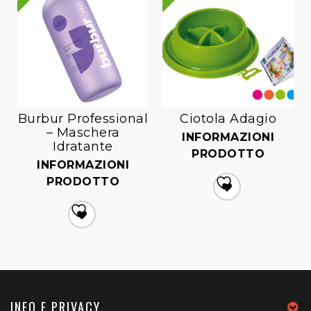
Burbur Professional
Ciotola Adagio
– Maschera
INFORMAZIONI
Idratante
PRODOTTO
INFORMAZIONI
PRODOTTO
Aggiungi
alla lista dei desideri
Aggiungi
alla lista dei desideri
INFO E PRIVACY