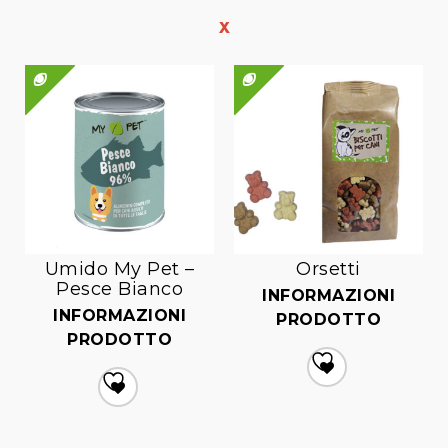
QUICK VIEW
QUICK VIEW
QUICK VIEW
Umido My Pet –
Orsetti
Pesce Bianco
INFORMAZIONI
INFORMAZIONI
PRODOTTO
PRODOTTO
Aggiungi
Aggiungi
alla lista dei desideri
alla lista dei desideri