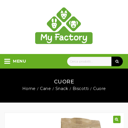
MENU
CUORE
Home
Cane
Snack
Biscotti
Cuore
/
/
/
/